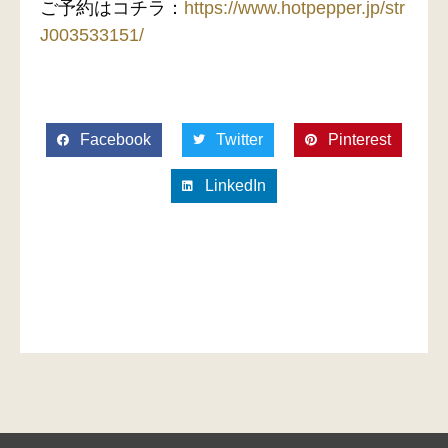
ご予約はコチラ：
https://www.hotpepper.jp/str
J003533151/
Facebook
Twitter
Pinterest
LinkedIn